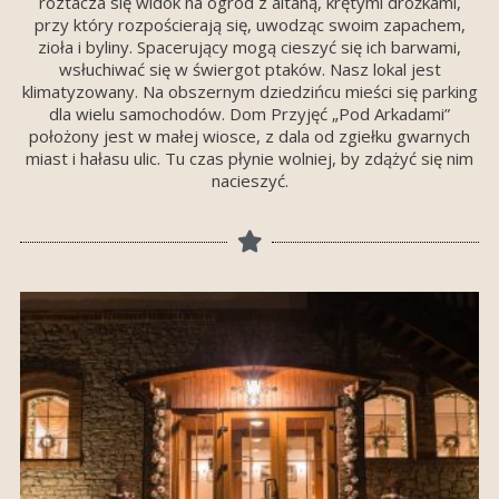
roztacza się widok na ogród z altaną, krętymi dróżkami,
przy który rozpościerają się, uwodząc swoim zapachem,
zioła i byliny. Spacerujący mogą cieszyć się ich barwami,
wsłuchiwać się w świergot ptaków. Nasz lokal jest
klimatyzowany. Na obszernym dziedzińcu mieści się parking
dla wielu samochodów. Dom Przyjęć „Pod Arkadami”
położony jest w małej wiosce, z dala od zgiełku gwarnych
miast i hałasu ulic. Tu czas płynie wolniej, by zdążyć się nim
nacieszyć.